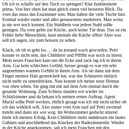
Ob ich es schaffe auf den Tisch zu springen? Klar funktionierte
prima. Von hier oben hat man gleich einen viel besseren Blick. Da
vorn das muss das Esszimmer sein. Man haben die viele Tische hier.
Erstmal wieder runter und alles genauestens markieren. Man weiss
ja nie wer noch kommt. Ein Stuhlbein von jedem Stuhl sollte
genügen. Da vorn gehts zur Küche, auch keine Tür dran. Das ist ein
Fehler liebe Menschlein, lasst niemals die Küche offen! Aber was
soll ich sagen, nix zum beissen zu sehen.
Klack, oh oh es geht los … da ist jemand wach geworden. Petri
konnte es nicht sein, das Chhhhrrrr und Pffffttt war noch zu hören.
Mein neues Frauchen kam um die Ecke und zack lag ich in ihrem
Arm. Gar kein schlechtes Gefühl, besser gesagt es war ein sehr
angenehmes warmes Gefühl in ihrem Arm. Als sie dann mit dem
Finger meinen Hals gestreichelt hat, war das Schnurren einfach
nicht mehr zu unterdrücken. Nun konnte ich meine neue Heimat
von oben sehen. Sie ging mit mir auf dem Arm einmal durch die
gesamte Wohnung. Zum Schluss standen wir wieder im
Schlafzimmer und da bekam ich meinen ersten Auftrag. Agent
Muckl sollte Petri wecken, ehrlich gesagt war ich mir nicht sicher ob
ich das wirklich will. Also runter vom Arm rauf auf Petri zweimal
treteln und dann nix wie weg. Im Wohnzimmer geduckt sitzend
hörte ich meinen Erfolg. Kein Chhhhhrrr mehr stattdessen ein lautes
Gähnen und anschließend das Klacken der Badezimmertür. Wieder
in der Küche angekommen, sah ich mein Frauchen mit den