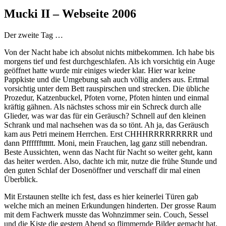
Mucki II – Webseite 2006
Der zweite Tag …
Von der Nacht habe ich absolut nichts mitbekommen. Ich habe bis
morgens tief und fest durchgeschlafen. Als ich vorsichtig ein Auge
geöffnet hatte wurde mir einiges wieder klar. Hier war keine
Pappkiste und die Umgebung sah auch völlig anders aus. Ertmal
vorsichtig unter dem Bett rauspirschen und strecken. Die übliche
Prozedur, Katzenbuckel, Pfoten vorne, Pfoten hinten und einmal
kräftig gähnen. Als nächstes schoss mir ein Schreck durch alle
Glieder, was war das für ein Geräusch? Schnell auf den kleinen
Schrank und mal nachsehen was da so tönt. Ah ja, das Geräusch
kam aus Petri meinem Herrchen. Erst CHHHRRRRRRRRR und
dann Pfffffftttttt. Moni, mein Frauchen, lag ganz still nebendran.
Beste Aussichten, wenn das Nacht für Nacht so weiter geht, kann
das heiter werden. Also, dachte ich mir, nutze die frühe Stunde und
den guten Schlaf der Dosenöffner und verschaff dir mal einen
Überblick.
Mit Erstaunen stellte ich fest, dass es hier keinerlei Türen gab
welche mich an meinen Erkundungen hinderten. Der grosse Raum
mit dem Fachwerk musste das Wohnzimmer sein. Couch, Sessel
und die Kiste die gestern Abend so flimmernde Bilder gemacht hat.