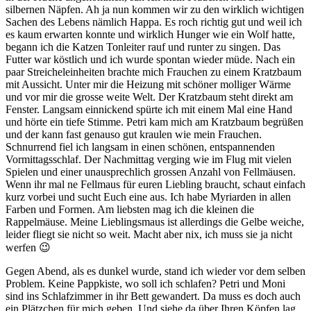
silbernen Näpfen. Ah ja nun kommen wir zu den wirklich wichtigen
Sachen des Lebens nämlich Happa. Es roch richtig gut und weil ich
es kaum erwarten konnte und wirklich Hunger wie ein Wolf hatte,
begann ich die Katzen Tonleiter rauf und runter zu singen. Das
Futter war köstlich und ich wurde spontan wieder müde. Nach ein
paar Streicheleinheiten brachte mich Frauchen zu einem Kratzbaum
mit Aussicht. Unter mir die Heizung mit schöner molliger Wärme
und vor mir die grosse weite Welt. Der Kratzbaum steht direkt am
Fenster. Langsam einnickend spürte ich mit einem Mal eine Hand
und hörte ein tiefe Stimme. Petri kam mich am Kratzbaum begrüßen
und der kann fast genauso gut kraulen wie mein Frauchen.
Schnurrend fiel ich langsam in einen schönen, entspannenden
Vormittagsschlaf. Der Nachmittag verging wie im Flug mit vielen
Spielen und einer unausprechlich grossen Anzahl von Fellmäusen.
Wenn ihr mal ne Fellmaus für euren Liebling braucht, schaut einfach
kurz vorbei und sucht Euch eine aus. Ich habe Myriarden in allen
Farben und Formen. Am liebsten mag ich die kleinen die
Rappelmäuse. Meine Lieblingsmaus ist allerdings die Gelbe weiche,
leider fliegt sie nicht so weit. Macht aber nix, ich muss sie ja nicht
werfen 😉
Gegen Abend, als es dunkel wurde, stand ich wieder vor dem selben
Problem. Keine Pappkiste, wo soll ich schlafen? Petri und Moni
sind ins Schlafzimmer in ihr Bett gewandert. Da muss es doch auch
ein Plätzchen für mich geben. Und siehe da über Ihren Köpfen lag