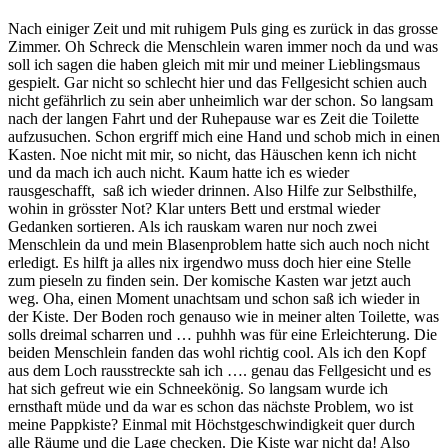
Nach einiger Zeit und mit ruhigem Puls ging es zurück in das grosse
Zimmer. Oh Schreck die Menschlein waren immer noch da und was
soll ich sagen die haben gleich mit mir und meiner Lieblingsmaus
gespielt. Gar nicht so schlecht hier und das Fellgesicht schien auch
nicht gefährlich zu sein aber unheimlich war der schon. So langsam
nach der langen Fahrt und der Ruhepause war es Zeit die Toilette
aufzusuchen. Schon ergriff mich eine Hand und schob mich in einen
Kasten. Noe nicht mit mir, so nicht, das Häuschen kenn ich nicht
und da mach ich auch nicht. Kaum hatte ich es wieder
rausgeschafft, saß ich wieder drinnen. Also Hilfe zur Selbsthilfe,
wohin in grösster Not? Klar unters Bett und erstmal wieder
Gedanken sortieren. Als ich rauskam waren nur noch zwei
Menschlein da und mein Blasenproblem hatte sich auch noch nicht
erledigt. Es hilft ja alles nix irgendwo muss doch hier eine Stelle
zum pieseln zu finden sein. Der komische Kasten war jetzt auch
weg. Oha, einen Moment unachtsam und schon saß ich wieder in
der Kiste. Der Boden roch genauso wie in meiner alten Toilette, was
solls dreimal scharren und … puhhh was für eine Erleichterung. Die
beiden Menschlein fanden das wohl richtig cool. Als ich den Kopf
aus dem Loch rausstreckte sah ich …. genau das Fellgesicht und es
hat sich gefreut wie ein Schneekönig. So langsam wurde ich
ernsthaft müde und da war es schon das nächste Problem, wo ist
meine Pappkiste? Einmal mit Höchstgeschwindigkeit quer durch
alle Räume und die Lage checken. Die Kiste war nicht da! Also