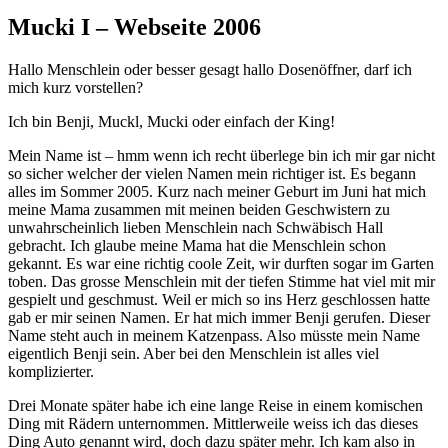
Mucki I – Webseite 2006
Hallo Menschlein oder besser gesagt hallo Dosenöffner, darf ich
mich kurz vorstellen?
Ich bin Benji, Muckl, Mucki oder einfach der King!
Mein Name ist – hmm wenn ich recht überlege bin ich mir gar nicht
so sicher welcher der vielen Namen mein richtiger ist. Es begann
alles im Sommer 2005. Kurz nach meiner Geburt im Juni hat mich
meine Mama zusammen mit meinen beiden Geschwistern zu
unwahrscheinlich lieben Menschlein nach Schwäbisch Hall
gebracht. Ich glaube meine Mama hat die Menschlein schon
gekannt. Es war eine richtig coole Zeit, wir durften sogar im Garten
toben. Das grosse Menschlein mit der tiefen Stimme hat viel mit mir
gespielt und geschmust. Weil er mich so ins Herz geschlossen hatte
gab er mir seinen Namen. Er hat mich immer Benji gerufen. Dieser
Name steht auch in meinem Katzenpass. Also müsste mein Name
eigentlich Benji sein. Aber bei den Menschlein ist alles viel
komplizierter.
Drei Monate später habe ich eine lange Reise in einem komischen
Ding mit Rädern unternommen. Mittlerweile weiss ich das dieses
Ding Auto genannt wird, doch dazu später mehr. Ich kam also in