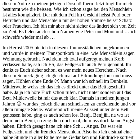
diesem Auto zu meinen jetzigen Dosenöffnern. Jetzt fragt Ihr mich
bestimmt wie die heissen. Wie ich schon sagte bei den Menschlein
ist alles kompliziert. Der mit dem Fell im Gesicht heisst Petri oder
Herrchen und das Menschlein mit der hohen Stimme heisst Schatz
oder Frauchen. Ich bin mir aber nicht sicher das ändert sich von Zeit
zu Zeit. Es fielen auch schon Namen wie Peter und Moni und … ich
schweife wieder mal ab …
Im Herbst 2005 bin ich in diesem Taunusstädtchen angekommen
und wurde in meinem Transportkorb in eine -wie Menschlein sagen-
Wohnung gebracht. Nachdem ich total aufgeregt meinen Korb
verlassen hatte, sah ich ES, das Fellgesicht auch Petri genannt. Ihr
denkt es Euch sicher schon, es war mein neues Herrchen. Nach
diesem Schreck ging ich gleich mal auf Erkundungstour und muss
sagen, Höhlen ohne Ende 🙂 Mann war ich schnell im Dunkeln.
Mittlerweile weiss ich das ich es direkt unter das Bett geschafft
habe. Ja ja ich höre Euch schon rufen, nicht unter sondern auf das
Bett. Mittlerweile ist mir das auch klar. Damals in meinen jungen
Jahren 😉 war das jedoch die am schnellsten zu erreichende und vor
allem ruhigste Stelle. Während ich meine Auszeit unter dem Bett
genossen habe, ging es auch schon los. Benji, Benjjjiii, na wo ist
denn mein Benji, na zeig dich doch mal, du muss doch keine Angst
haben. Ehrlich gesagt hatte ich eine Sch… Angst. Da war ein
Fellgesicht und ein fremdes Menschlein. Also hab ich erstmal eine
halbe Stunde in aller Ruhe meine Gedanken und Eindrücke sortiert.