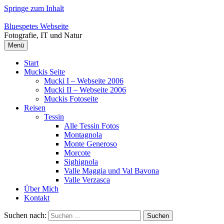
Springe zum Inhalt
Bluespetes Webseite
Fotografie, IT und Natur
Menü
Start
Muckis Seite
Mucki I – Webseite 2006
Mucki II – Webseite 2006
Muckis Fotoseite
Reisen
Tessin
Alle Tessin Fotos
Montagnola
Monte Generoso
Morcote
Sighignola
Valle Maggia und Val Bavona
Valle Verzasca
Über Mich
Kontakt
Suchen nach: