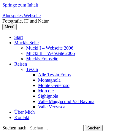
Springe zum Inhalt
Bluespetes Webseite
Fotografie, IT und Natur
Menü
Start
Muckis Seite
Mucki I – Webseite 2006
Mucki II – Webseite 2006
Muckis Fotoseite
Reisen
Tessin
Alle Tessin Fotos
Montagnola
Monte Generoso
Morcote
Sighignola
Valle Maggia und Val Bavona
Valle Verzasca
Über Mich
Kontakt
Suchen nach: