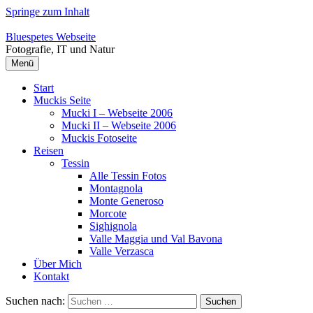
Springe zum Inhalt
Bluespetes Webseite
Fotografie, IT und Natur
Menü
Start
Muckis Seite
Mucki I – Webseite 2006
Mucki II – Webseite 2006
Muckis Fotoseite
Reisen
Tessin
Alle Tessin Fotos
Montagnola
Monte Generoso
Morcote
Sighignola
Valle Maggia und Val Bavona
Valle Verzasca
Über Mich
Kontakt
Suchen nach: