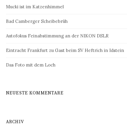
a
n
Mucki ist im Katzenhimmel
a
v
c
Bad Camberger Scheibebrüh
h
i
:
g
Autofokus Feinabstimmung an der NIKON DSLR
a
Eintracht Frankfurt zu Gast beim SV Heftrich in Idstein
t
Das Foto mit dem Loch
i
o
n
NEUESTE KOMMENTARE
ARCHIV