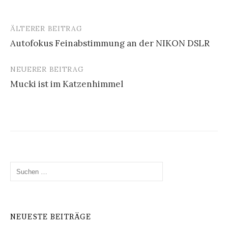
ÄLTERER BEITRAG
Autofokus Feinabstimmung an der NIKON DSLR
B
NEUERER BEITRAG
e
Mucki ist im Katzenhimmel
i
t
r
a
g
S
u
s
c
-
h
e
N
NEUESTE BEITRÄGE
n